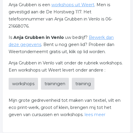
Anja Grubben is een
workshops uit Weert
. Men is
gevestigd aan de De Horstweg 117. Het
telefoonnummer van Anja Grubben in Venlo is 06-
21668076.
Is
Anja Grubben in Venlo
uw bedrijf?
Bewerk dan
deze gegevens
. Bent u nog geen lid? Probeer dan
Weertonderneemt gratis uit, klik op lid worden.
Anja Grubben in Venlo valt onder de rubriek workshops.
Een workshops uit Weert levert onder andere :
workshops
trainingen
training
Mijn grote gedrevenheid tot maken van textiel, vilt en
eco print-werk, groot of klein, brengen mij tot het
geven van cursussen en workshops.
lees meer
Eigen vrij werk heeft geen grenzen, ik kan me