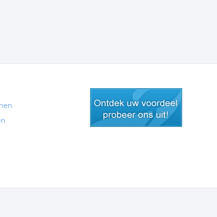
men
en
gratis lid worden