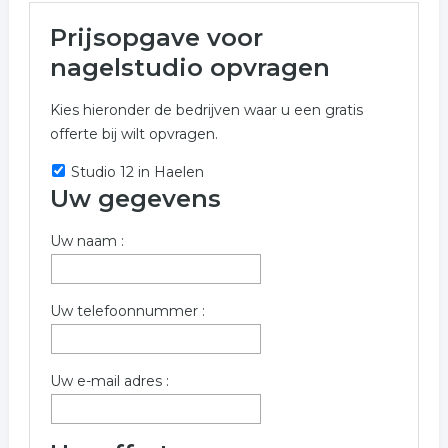
Meer over nagelstudio in
Prijsopgave voor
Weert
nagelstudio opvragen
Onderstaand vindt u een overzicht van alle nagelstudio
Kies hieronder de bedrijven waar u een gratis
gerelateerde bedrijven in de omgeving van Weert voor
offerte bij wilt opvragen.
een vrijblijvende aanvraag.
Studio 12 in Haelen
Gebruik onderstaand formulier voor gratis meer
Uw gegevens
informatie uit de rubriek nagelstudio in Weert.
Trefwoorden:
Uw naam :
nagelsalon
manicure
pedicure
Uw telefoonnummer :
nagelverzorging
nagelstyliste
Uw e-mail adres :
french manicure