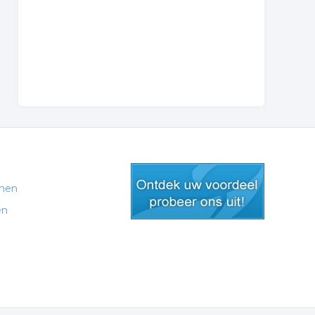
men
en
gratis lid worden