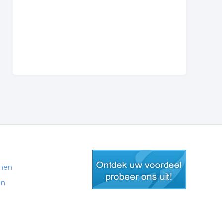
men
en
gratis lid worden