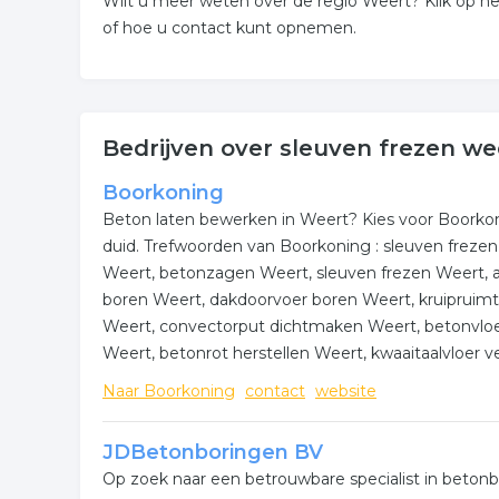
Wilt u meer weten over de regio Weert? Klik op
of hoe u contact kunt opnemen.
Bedrijven over sleuven frezen we
Boorkoning
Beton laten bewerken in Weert? Kies voor Boorkoni
duid. Trefwoorden van Boorkoning : sleuven freze
Weert, betonzagen Weert, sleuven frezen Weert, a
boren Weert, dakdoorvoer boren Weert, kruipruimte
Weert, convectorput dichtmaken Weert, betonvloer
Weert, betonrot herstellen Weert, kwaaitaalvloer v
Naar Boorkoning
contact
website
JDBetonboringen BV
Op zoek naar een betrouwbare specialist in beton