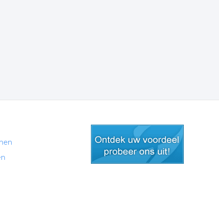
men
en
gratis lid worden