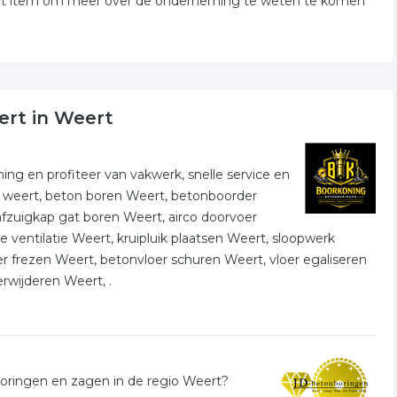
 het item om meer over de onderneming te weten te komen
ert in Weert
ng en profiteer van vakwerk, snelle service en
n weert, beton boren Weert, betonboorder
fzuigkap gat boren Weert, airco doorvoer
 ventilatie Weert, kruipluik plaatsen Weert, sloopwerk
 frezen Weert, betonvloer schuren Weert, vloer egaliseren
erwijderen Weert, .
boringen en zagen in de regio Weert?